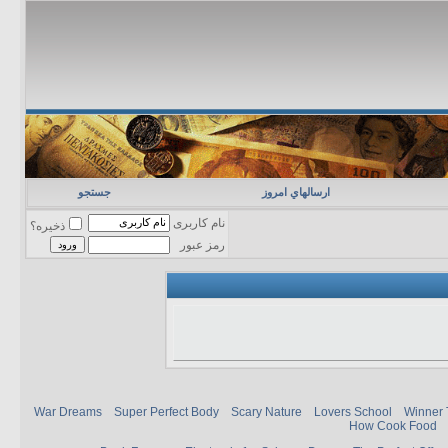
ارسالهاي امروز
جستجو
نام کاربری
ذخیره؟
رمز عبور
War Dreams
Super Perfect Body
Scary Nature
Lovers School
Winner 
How Cook Food