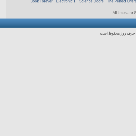
Book Forever
Electronic 1
Science Doors
The Perfect Offer
.
All times are